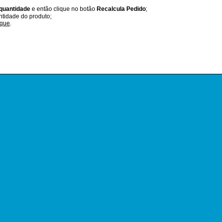
 quantidade
e então clique no botão
Recalcula Pedido
;
ntidade do produto;
oque
.