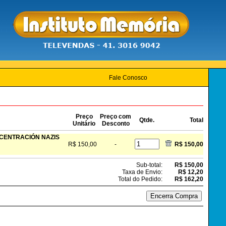
Fale Conosco
Preço
Preço com
Qtde.
Total
Unitário
Desconto
NCENTRACIÓN NAZIS
R$ 150,00
-
R$ 150,00
Sub-total:
R$ 150,00
Taxa de Envio:
R$ 12,20
Total do Pedido:
R$ 162,20